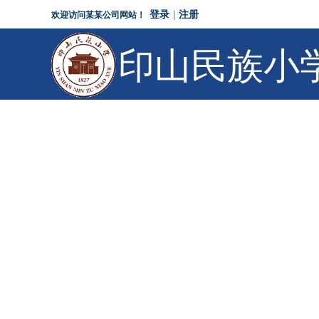
登录
|
注册
欢迎访问某某公司网站！
印山民族小