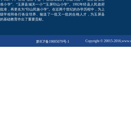
准小学”、“玉屏县城关一小”“玉屏印山小学”。1992年经县人民政府
批准，再更名为“印山民族小学”。在近两个世纪的办学历程中，为上
级学校和各行各业培养、输送了一批又一批的合格人才，为玉屏县
的基础教育作出了重要贡献。
Copyright © 20015-2016,w
黔ICP备19005079号-1