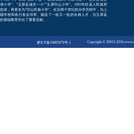
准小学”、“玉屏县城关一小”“玉屏印山小学”。1992年经县人民政府
批准，再更名为“印山民族小学”。在近两个世纪的办学历程中，为上
级学校和各行各业培养、输送了一批又一批的合格人才，为玉屏县
的基础教育作出了重要贡献。
Copyright © 20015-2016,w
黔ICP备19005079号-1