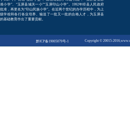
准小学”、“玉屏县城关一小”“玉屏印山小学”。1992年经县人民政府
批准，再更名为“印山民族小学”。在近两个世纪的办学历程中，为上
级学校和各行各业培养、输送了一批又一批的合格人才，为玉屏县
的基础教育作出了重要贡献。
Copyright © 20015-2016,w
黔ICP备19005079号-1